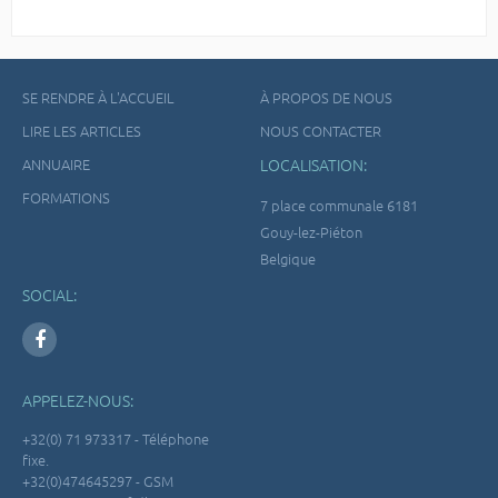
SE RENDRE À L'ACCUEIL
À PROPOS DE NOUS
LIRE LES ARTICLES
NOUS CONTACTER
ANNUAIRE
LOCALISATION:
FORMATIONS
7 place communale 6181
Gouy-lez-Piéton
Belgique
SOCIAL:
APPELEZ-NOUS:
+32(0) 71 973317 - Téléphone
fixe.
+32(0)474645297 - GSM