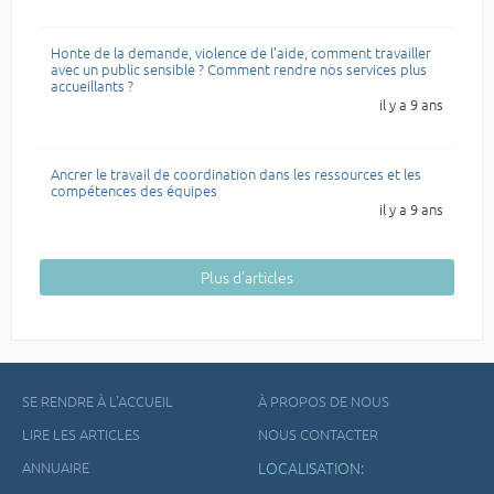
Honte de la demande, violence de l’aide, comment travailler
avec un public sensible ? Comment rendre nos services plus
accueillants ?
il y a 9 ans
Ancrer le travail de coordination dans les ressources et les
compétences des équipes
il y a 9 ans
Plus d'articles
SE RENDRE À L'ACCUEIL
À PROPOS DE NOUS
LIRE LES ARTICLES
NOUS CONTACTER
ANNUAIRE
LOCALISATION: