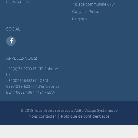
FORMATIONS
7 place communale 6181
Gouy-lez-Piéton
Belgique
SOCIAL:
APPELEZ-NOUS:
+32(0) 71 973317 - Téléphone
fixe.
+32(0)474645297 - GSM
0897-218-623 - n° d'entreprise
BE17 0682 4967 7421 - IBAN
© 2018 Tous droits réservés à ASBL Village Systémique
Nous contacter
Politique de confidentialité